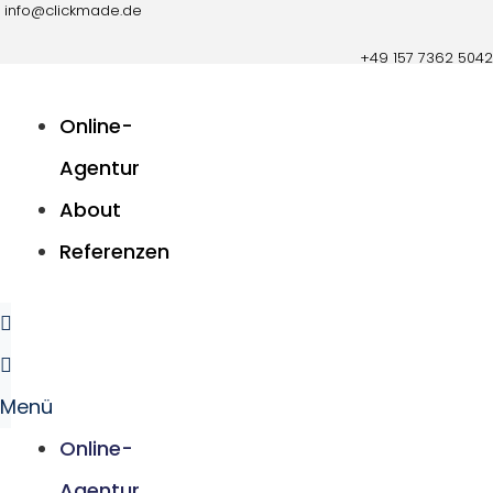
info@clickmade.de
Zum
+49 157 7362 5042
Inhalt
springen
Online-
Agentur
About
Referenzen
Menü
Online-
Agentur