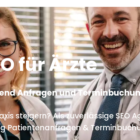
O für Ärzte
ufend Anfragen und Terminbuchu
axis steigern? Als zuverlässige SEO Ag
ig Patientenanfragen & Terminbuchu