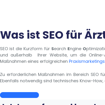
Was ist SEO für Ärz
SEO ist die Kurzform für
S
earch
E
ngine
O
ptimizat
und außerhalb Ihrer Website, um die
Online-A
Maßnahmen eines erfolgreichen
Praxismarketings 
Zu erforderlichen Maßnahmen im Bereich SEO für Ä
Ebenfalls notwendig sind technisches Know-How, d
Jetzt kontaktieren