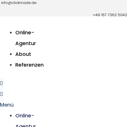
info@clickmade.de
Zum
+49 157 7362 5042
Inhalt
springen
Online-
Agentur
About
Referenzen
Menü
Online-
Agentur